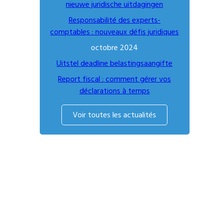
nieuwe juridische uitdagingen
Responsabilité des experts-
comptables : nouveaux défis juridiques
octobre 2024
Uitstel deadline belastingsaangifte
Report fiscal : comment gérer vos
déclarations à temps
Voir toutes les actualités