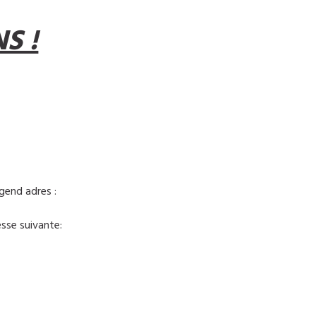
S !
gend adres :
esse suivante: