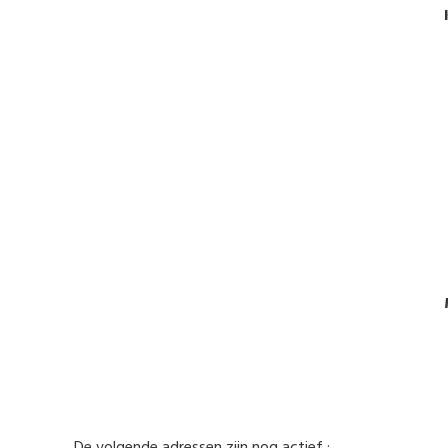
K
150
TEL : 0
GSM : 04
Mail : contact@
De volgende adressen zijn nog actief :