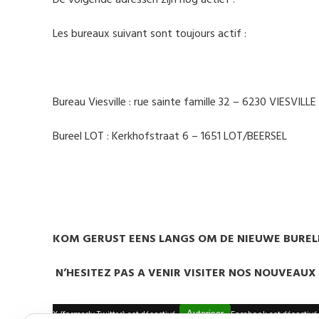
Les bureaux suivant sont toujours actif :
Bureau Viesville : rue sainte famille 32 – 6230 VIESVILLE
Bureel LOT : Kerkhofstraat 6 – 1651 LOT/BEERSEL
KOM GERUST EENS LANGS OM DE NIEUWE BURELE
N’HESITEZ PAS A VENIR VISITER NOS NOUVEAUX
X (formerly Twitter) est désactivé.
Autoriser
Facebook est désactivé