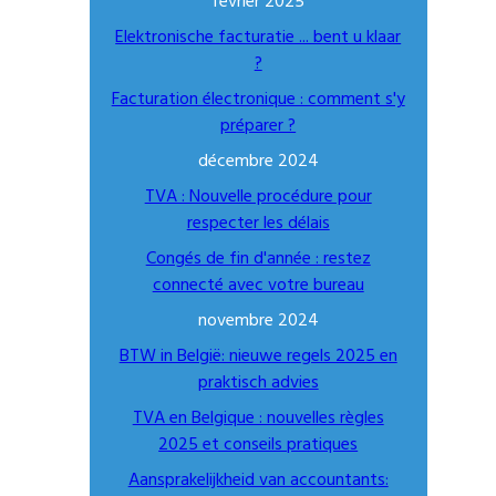
février 2025
Elektronische facturatie ... bent u klaar
?
Facturation électronique : comment s'y
préparer ?
décembre 2024
TVA : Nouvelle procédure pour
respecter les délais
Congés de fin d'année : restez
connecté avec votre bureau
novembre 2024
BTW in België: nieuwe regels 2025 en
praktisch advies
TVA en Belgique : nouvelles règles
2025 et conseils pratiques
Aansprakelijkheid van accountants: