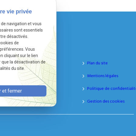
re vie privée
e de navigation et vous
ssaires sont essentiels
tre désactivés.
Liens utiles
cookies de
 préférences. Vous
cliquant sur le lien
r que la désactivation de
Accueil
Plan du site
lités du site.
Bureau De Clercq
Mentions légales
Actualités
Politique de confidentialit
 et fermer
Contact
Gestion des cookies