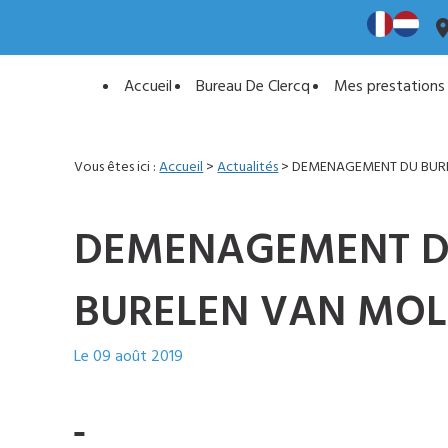
Panneau de gestion des cookies
pla
Accueil
Bureau De Clercq
Mes prestations
Vous êtes ici :
Accueil
>
Actualités
> DEMENAGEMENT DU BURE
DEMENAGEMENT DU
BURELEN VAN MO
Le
09 août 2019