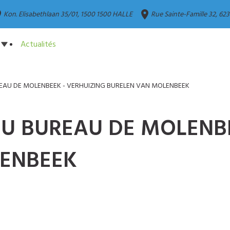
ce
place
Kon. Elisabethlaan 35/01, 1500
1500 HALLE
Rue Sainte-Famille 32,
623
Actualités
AU DE MOLENBEEK - VERHUIZING BURELEN VAN MOLENBEEK
 BUREAU DE MOLENBE
LENBEEK