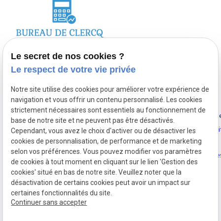
Liens utiles
Accueil
Plan du sit
Le secret de nos cookies ?
Le respect de votre vie privée
Nathalie DE CLERCQ vous
Bureau De
Mentions
accompagne
Clercq
légales
Notre site utilise des cookies pour améliorer votre expérience de
personnellement lors de
navigation et vous offrir un contenu personnalisé. Les cookies
strictement nécessaires sont essentiels au fonctionnement de
la gestion de votre
Actualités
Politique d
base de notre site et ne peuvent pas être désactivés.
comptabilité.
confidentiali
Cependant, vous avez le choix d'activer ou de désactiver les
Contact
cookies de personnalisation, de performance et de marketing
selon vos préférences. Vous pouvez modifier vos paramètres
Gestion de
de cookies à tout moment en cliquant sur le lien 'Gestion des
cookies
cookies' situé en bas de notre site. Veuillez noter que la
désactivation de certains cookies peut avoir un impact sur
certaines fonctionnalités du site.
Continuer sans accepter
TVA Intracommunautaire :
BE0573956027