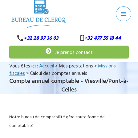
Panneau de gestion des cookies
menu
phone
+32 28 97 36 03
+32 477 55 18 44
Je prends contact
Vous êtes ici :
Accueil
>
Mes prestations
>
Missions
fiscales
> Calcul des comptes annuels
Compte annuel comptable - Viesville/Pont-à-
Celles
Notre bureau de comptabilité gère toute forme de
comptabilité