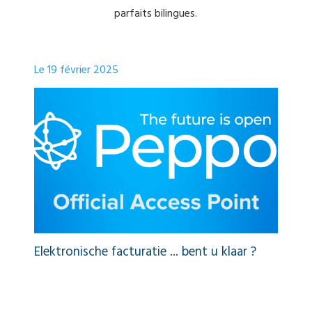
parfaits bilingues.
Le
19 février 2025
Le
 les
Elektronische facturatie ... bent u klaar ?
Fac
pré