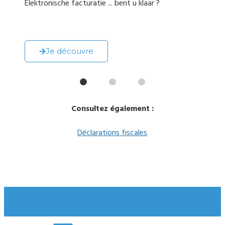
Elektronische facturatie ... bent u klaar ?
Déc
s
bie
éle
Je découvre
Consultez également :
Déclarations fiscales