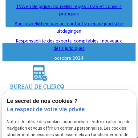
TVA en Belgique : nouvelles règles 2025 et conseils
pratiques
Aansprakelijkheid van accountants: nieuwe juridische
uitdagingen
Responsabilité des experts-comptables : nouveaux
défis juridiques
octobre 2024
Uitstel deadline belastingsaangifte
Liens utiles
Report fiscal : comment gérer vos déclarations à
temps
Accueil
Plan du sit
Voir toutes les actualités
Le secret de nos cookies ?
Le respect de votre vie privée
Nathalie DE CLERCQ vous
Bureau De
Mentions
accompagne
Clercq
légales
Notre site utilise des cookies pour améliorer votre expérience de
navigation et vous offrir un contenu personnalisé. Les cookies
personnellement lors de
strictement nécessaires sont essentiels au fonctionnement de
la gestion de votre